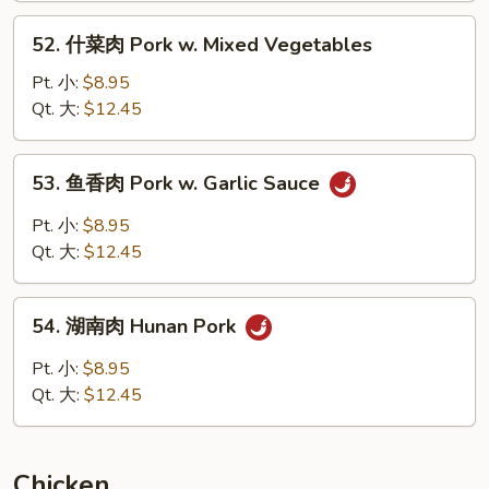
w.
52.
52. 什菜肉 Pork w. Mixed Vegetables
Broccoli
什
菜
Pt. 小:
$8.95
肉
Qt. 大:
$12.45
Pork
w.
53.
53. 鱼香肉 Pork w. Garlic Sauce
Mixed
鱼
Vegetables
香
Pt. 小:
$8.95
肉
Qt. 大:
$12.45
Pork
w.
54.
Garlic
54. 湖南肉 Hunan Pork
湖
Sauce
南
Pt. 小:
$8.95
肉
Qt. 大:
$12.45
Hunan
Pork
Chicken