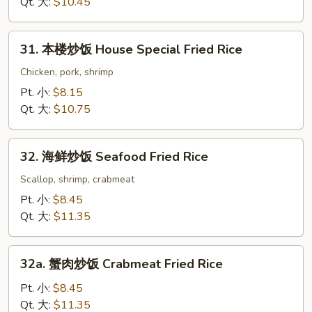
饭
Qt. 大:
$10.45
Shrimp
Fried
31.
31. 本楼炒饭 House Special Fried Rice
Rice
本
楼
Chicken, pork, shrimp
炒
Pt. 小:
$8.15
饭
Qt. 大:
$10.75
House
Special
32.
Fried
32. 海鲜炒饭 Seafood Fried Rice
海
Rice
鲜
Scallop, shrimp, crabmeat
炒
Pt. 小:
$8.45
饭
Qt. 大:
$11.35
Seafood
Fried
32a.
Rice
32a. 蟹肉炒饭 Crabmeat Fried Rice
蟹
肉
Pt. 小:
$8.45
炒
Qt. 大:
$11.35