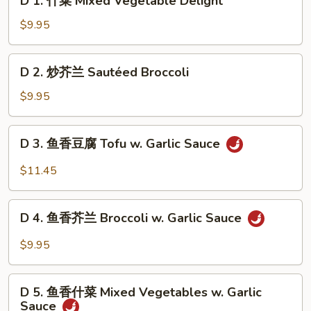
D 1. 什菜 Mixed Vegetable Delight
1.
什
$9.95
菜
Mixed
D
D 2. 炒芥兰 Sautéed Broccoli
Vegetable
2.
Delight
炒
$9.95
芥
兰
D
D 3. 鱼香豆腐 Tofu w. Garlic Sauce
Sautéed
3.
Broccoli
鱼
$11.45
香
豆
D
腐
D 4. 鱼香芥兰 Broccoli w. Garlic Sauce
4.
Tofu
鱼
$9.95
w.
香
Garlic
芥
D
Sauce
兰
D 5. 鱼香什菜 Mixed Vegetables w. Garlic
5.
Sauce
Broccoli