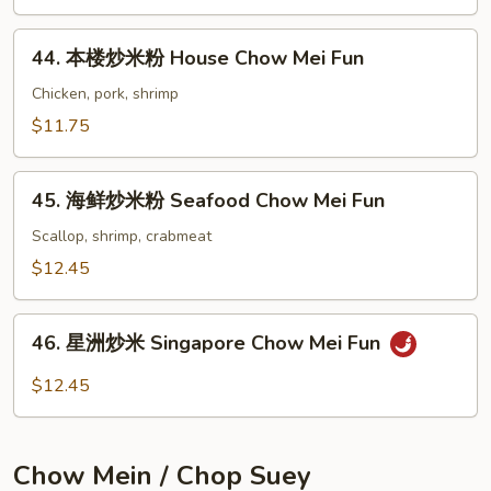
Mei
米
Fun
粉
44.
44. 本楼炒米粉 House Chow Mei Fun
Shrimp
本
Chow
楼
Chicken, pork, shrimp
Mei
炒
$11.75
Fun
米
粉
45.
House
45. 海鲜炒米粉 Seafood Chow Mei Fun
海
Chow
鲜
Scallop, shrimp, crabmeat
Mei
炒
$12.45
Fun
米
粉
46.
Seafood
46. 星洲炒米 Singapore Chow Mei Fun
星
Chow
洲
$12.45
Mei
炒
Fun
米
Singapore
Chow Mein / Chop Suey
Chow