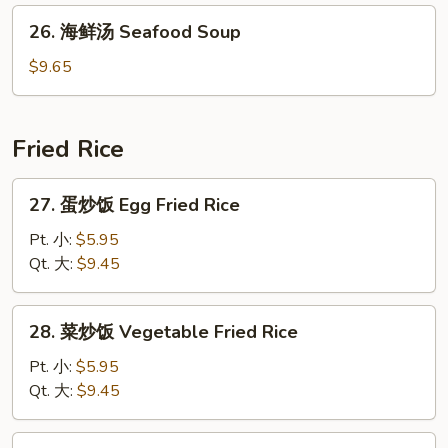
Soup
House
26.
26. 海鲜汤 Seafood Soup
Special
海
Soup
鲜
$9.65
汤
Seafood
Soup
Fried Rice
27.
27. 蛋炒饭 Egg Fried Rice
蛋
炒
Pt. 小:
$5.95
饭
Qt. 大:
$9.45
Egg
Fried
28.
28. 菜炒饭 Vegetable Fried Rice
Rice
菜
炒
Pt. 小:
$5.95
饭
Qt. 大:
$9.45
Vegetable
Fried
29.