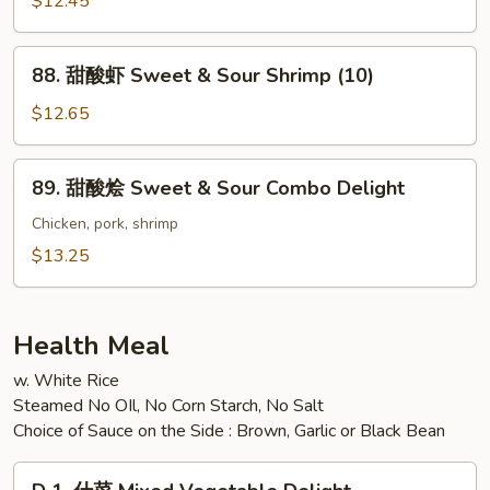
$12.45
Pork
鸡
Sweet
88.
88. 甜酸虾 Sweet & Sour Shrimp (10)
&
甜
Sour
酸
$12.65
Chicken
虾
Sweet
89.
89. 甜酸烩 Sweet & Sour Combo Delight
&
甜
Sour
酸
Chicken, pork, shrimp
Shrimp
烩
$13.25
(10)
Sweet
&
Sour
Health Meal
Combo
w. White Rice
Delight
Steamed No OIl, No Corn Starch, No Salt
Choice of Sauce on the Side : Brown, Garlic or Black Bean
D