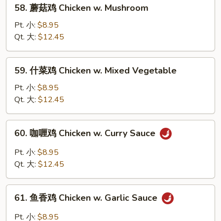
58.
58. 蘑菇鸡 Chicken w. Mushroom
Cashew
蘑
Nuts
菇
Pt. 小:
$8.95
鸡
Qt. 大:
$12.45
Chicken
w.
59.
59. 什菜鸡 Chicken w. Mixed Vegetable
Mushroom
什
菜
Pt. 小:
$8.95
鸡
Qt. 大:
$12.45
Chicken
w.
60.
60. 咖喱鸡 Chicken w. Curry Sauce
Mixed
咖
Vegetable
喱
Pt. 小:
$8.95
鸡
Qt. 大:
$12.45
Chicken
w.
61.
Curry
61. 鱼香鸡 Chicken w. Garlic Sauce
鱼
Sauce
香
Pt. 小:
$8.95