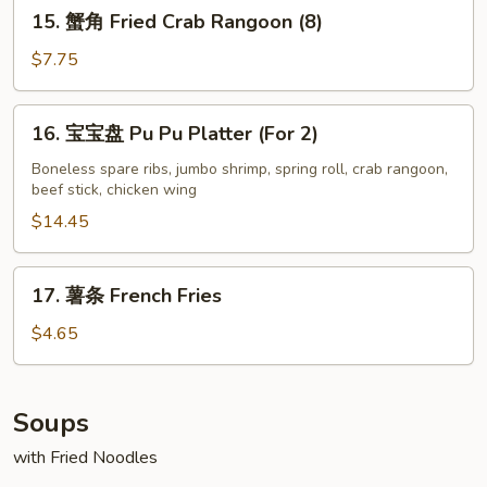
15.
15. 蟹角 Fried Crab Rangoon (8)
Ribs
蟹
角
$7.75
Fried
Crab
16.
16. 宝宝盘 Pu Pu Platter (For 2)
Rangoon
宝
(8)
宝
Boneless spare ribs, jumbo shrimp, spring roll, crab rangoon,
beef stick, chicken wing
盘
Pu
$14.45
Pu
Platter
17.
17. 薯条 French Fries
(For
薯
2)
条
$4.65
French
Fries
Soups
with Fried Noodles