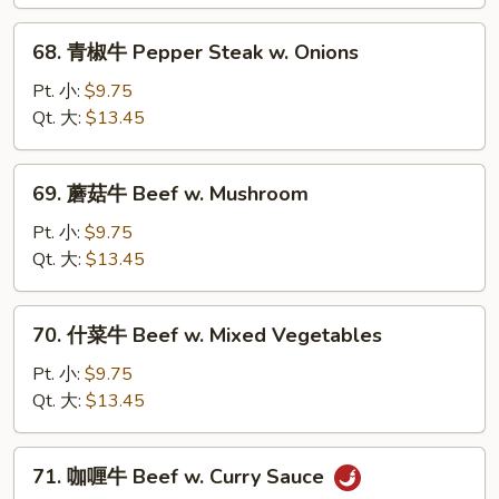
Beef
w.
68.
68. 青椒牛 Pepper Steak w. Onions
Broccoli
青
椒
Pt. 小:
$9.75
牛
Qt. 大:
$13.45
Pepper
Steak
69.
69. 蘑菇牛 Beef w. Mushroom
w.
蘑
Onions
菇
Pt. 小:
$9.75
牛
Qt. 大:
$13.45
Beef
w.
70.
70. 什菜牛 Beef w. Mixed Vegetables
Mushroom
什
菜
Pt. 小:
$9.75
牛
Qt. 大:
$13.45
Beef
w.
71.
71. 咖喱牛 Beef w. Curry Sauce
Mixed
咖