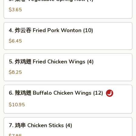
菜
卷
$3.65
Vegetable
Spring
4.
4. 炸云吞 Fried Pork Wonton (10)
Roll
炸
(4)
云
$6.45
吞
Fried
5.
5. 炸鸡翅 Fried Chicken Wings (4)
Pork
炸
Wonton
鸡
$8.25
(10)
翅
Fried
6.
6. 辣鸡翅 Buffalo Chicken Wings (12)
Chicken
辣
Wings
鸡
$10.95
(4)
翅
Buffalo
7.
Chicken
7. 鸡串 Chicken Sticks (4)
鸡
Wings
串