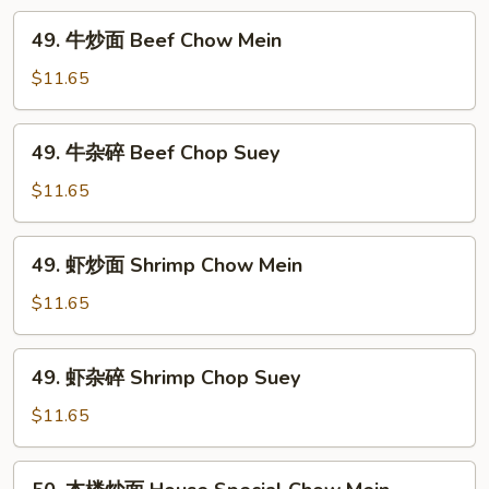
Chicken
49.
49. 牛炒面 Beef Chow Mein
Chop
牛
Suey
炒
$11.65
面
Beef
49.
49. 牛杂碎 Beef Chop Suey
Chow
牛
Mein
杂
$11.65
碎
Beef
49.
49. 虾炒面 Shrimp Chow Mein
Chop
虾
Suey
炒
$11.65
面
Shrimp
49.
49. 虾杂碎 Shrimp Chop Suey
Chow
虾
Mein
杂
$11.65
碎
Shrimp
50.