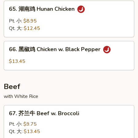
&
65.
Spicy
65. 湖南鸡 Hunan Chicken
湖
Chicken
南
Pt. 小:
$8.95
鸡
Qt. 大:
$12.45
Hunan
Chicken
66.
66. 黑椒鸡 Chicken w. Black Pepper
黑
椒
$13.45
鸡
Chicken
w.
Beef
Black
Pepper
with White Rice
67.
67. 芥兰牛 Beef w. Broccoli
芥
兰
Pt. 小:
$9.75
牛
Qt. 大:
$13.45