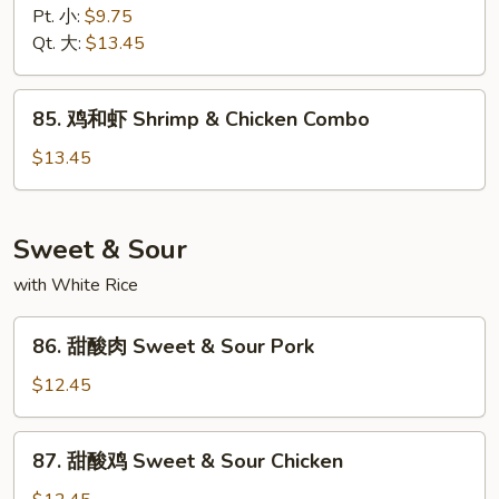
南
Pt. 小:
$9.75
虾
Qt. 大:
$13.45
Hunan
Shrimp
85.
85. 鸡和虾 Shrimp & Chicken Combo
鸡
和
$13.45
虾
Shrimp
&
Sweet & Sour
Chicken
with White Rice
Combo
86.
86. 甜酸肉 Sweet & Sour Pork
甜
酸
$12.45
肉
Sweet
87.
87. 甜酸鸡 Sweet & Sour Chicken
&
甜
Sour
酸