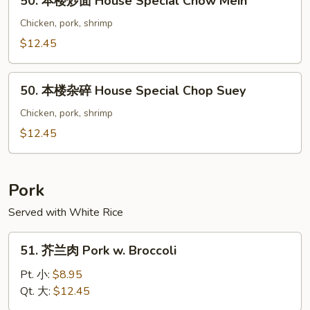
50. 本楼炒面 House Special Chow Mein
Chop
本
Suey
楼
Chicken, pork, shrimp
炒
$12.45
面
House
50.
Special
50. 本楼杂碎 House Special Chop Suey
本
Chow
楼
Chicken, pork, shrimp
Mein
杂
$12.45
碎
House
Special
Pork
Chop
Served with White Rice
Suey
51.
51. 芥兰肉 Pork w. Broccoli
芥
兰
Pt. 小:
$8.95
肉
Qt. 大:
$12.45
Pork