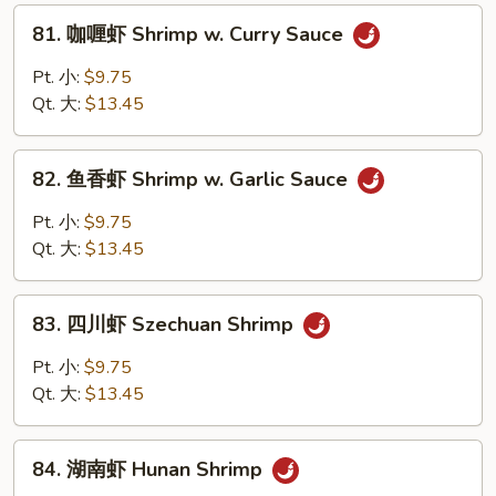
w.
81.
81. 咖喱虾 Shrimp w. Curry Sauce
Cashew
咖
Nuts
喱
Pt. 小:
$9.75
虾
Qt. 大:
$13.45
Shrimp
w.
82.
Curry
82. 鱼香虾 Shrimp w. Garlic Sauce
鱼
Sauce
香
Pt. 小:
$9.75
虾
Qt. 大:
$13.45
Shrimp
w.
83.
Garlic
83. 四川虾 Szechuan Shrimp
四
Sauce
川
Pt. 小:
$9.75
虾
Qt. 大:
$13.45
Szechuan
Shrimp
84.
84. 湖南虾 Hunan Shrimp
湖