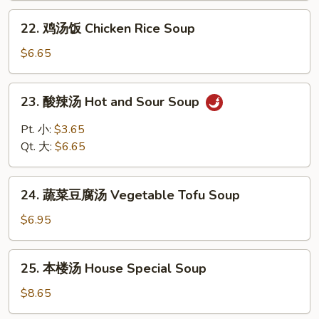
Drop
Chicken
22.
Soup
22. 鸡汤饭 Chicken Rice Soup
Noodle
鸡
Soup
汤
$6.65
饭
Chicken
23.
23. 酸辣汤 Hot and Sour Soup
Rice
酸
Soup
辣
Pt. 小:
$3.65
汤
Qt. 大:
$6.65
Hot
and
24.
Sour
24. 蔬菜豆腐汤 Vegetable Tofu Soup
蔬
Soup
菜
$6.95
豆
腐
25.
25. 本楼汤 House Special Soup
汤
本
Vegetable
楼
$8.65
Tofu
汤