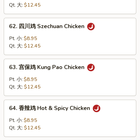
鸡
Qt. 大:
$12.45
Chicken
w.
62.
Garlic
62. 四川鸡 Szechuan Chicken
四
Sauce
川
Pt. 小:
$8.95
鸡
Qt. 大:
$12.45
Szechuan
Chicken
63.
63. 宫保鸡 Kung Pao Chicken
宫
保
Pt. 小:
$8.95
鸡
Qt. 大:
$12.45
Kung
Pao
64.
Chicken
64. 香辣鸡 Hot & Spicy Chicken
香
辣
Pt. 小:
$8.95
鸡
Qt. 大:
$12.45
Hot