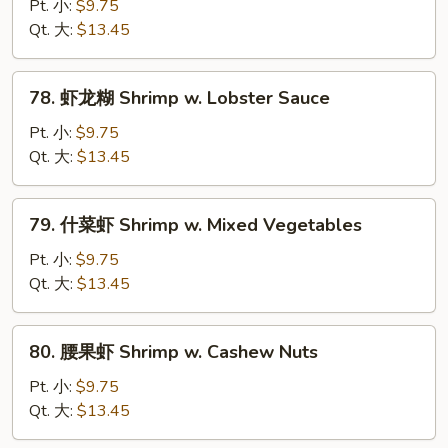
保
Pt. 小:
$9.75
虾
Qt. 大:
$13.45
Kung
Pao
78.
Shrimp
78. 虾龙糊 Shrimp w. Lobster Sauce
虾
龙
Pt. 小:
$9.75
糊
Qt. 大:
$13.45
Shrimp
w.
79.
79. 什菜虾 Shrimp w. Mixed Vegetables
Lobster
什
Sauce
菜
Pt. 小:
$9.75
虾
Qt. 大:
$13.45
Shrimp
w.
80.
80. 腰果虾 Shrimp w. Cashew Nuts
Mixed
腰
Vegetables
果
Pt. 小:
$9.75
虾
Qt. 大:
$13.45
Shrimp