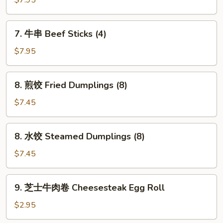
$7.95
(12)
Chicken
Sticks
7.
7. 牛串 Beef Sticks (4)
(4)
牛
串
$7.95
Beef
Sticks
8.
8. 煎饺 Fried Dumplings (8)
(4)
煎
饺
$7.45
Fried
Dumplings
8.
8. 水饺 Steamed Dumplings (8)
(8)
水
饺
$7.45
Steamed
Dumplings
9.
9. 芝士牛肉卷 Cheesesteak Egg Roll
(8)
芝
士
$2.95
牛