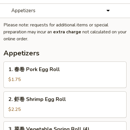
Appetizers
Please note: requests for additional items or special
preparation may incur an
extra charge
not calculated on your
online order.
Appetizers
1.
1. 春卷 Pork Egg Roll
春
卷
$1.75
Pork
Egg
2.
2. 虾卷 Shrimp Egg Roll
Roll
虾
卷
$2.25
Shrimp
Egg
3.
3. 菜卷 Vegetable Spring Roll (4)
Roll