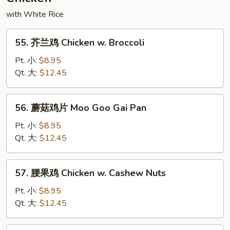
with White Rice
55.
55. 芥兰鸡 Chicken w. Broccoli
芥
兰
Pt. 小:
$8.95
鸡
Qt. 大:
$12.45
Chicken
w.
56.
56. 蘑菇鸡片 Moo Goo Gai Pan
Broccoli
蘑
菇
Pt. 小:
$8.95
鸡
Qt. 大:
$12.45
片
Moo
57.
57. 腰果鸡 Chicken w. Cashew Nuts
Goo
腰
Gai
果
Pt. 小:
$8.95
Pan
鸡
Qt. 大:
$12.45
Chicken
w.