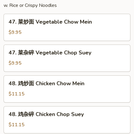
Mei
w. Rice or Crispy Noodles
Fun
47.
47. 菜炒面 Vegetable Chow Mein
菜
炒
$9.95
面
Vegetable
47.
47. 菜杂碎 Vegetable Chop Suey
Chow
菜
Mein
杂
$9.95
碎
Vegetable
48.
48. 鸡炒面 Chicken Chow Mein
Chop
鸡
Suey
炒
$11.15
面
Chicken
48.
48. 鸡杂碎 Chicken Chop Suey
Chow
鸡
Mein
杂
$11.15
碎