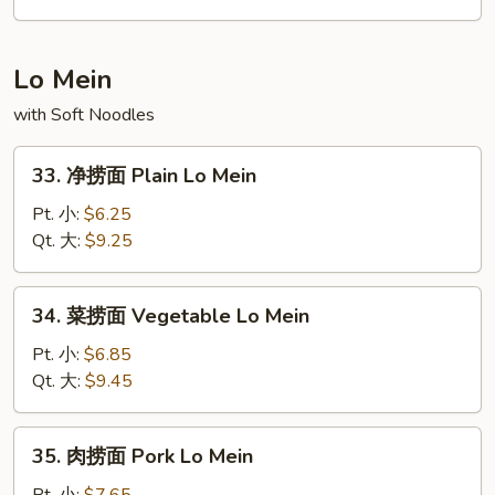
饭
Crabmeat
Fried
Lo Mein
Rice
with Soft Noodles
33.
33. 净捞面 Plain Lo Mein
净
捞
Pt. 小:
$6.25
面
Qt. 大:
$9.25
Plain
Lo
34.
34. 菜捞面 Vegetable Lo Mein
Mein
菜
捞
Pt. 小:
$6.85
面
Qt. 大:
$9.45
Vegetable
Lo
35.
35. 肉捞面 Pork Lo Mein
Mein
肉
捞