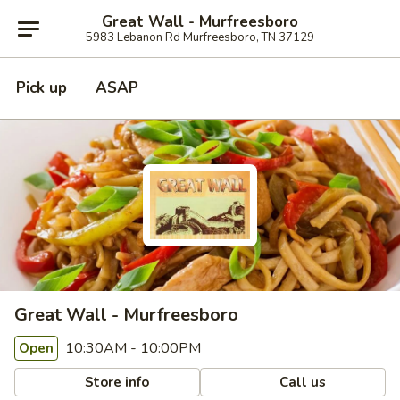
Great Wall - Murfreesboro
5983 Lebanon Rd Murfreesboro, TN 37129
Pick up
ASAP
Great Wall - Murfreesboro
10:30AM - 10:00PM
Open
Store info
Call us