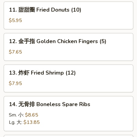
肉
11.
11. 甜甜圈 Fried Donuts (10)
卷
甜
Cheesesteak
甜
$5.95
Egg
圈
Roll
Fried
12.
12. 金手指 Golden Chicken Fingers (5)
Donuts
金
(10)
手
$7.65
指
Golden
13.
13. 炸虾 Fried Shrimp (12)
Chicken
炸
Fingers
虾
$7.95
(5)
Fried
Shrimp
14.
14. 无骨排 Boneless Spare Ribs
(12)
无
骨
Sm. 小:
$8.65
排
Lg. 大:
$13.85
Boneless
Spare