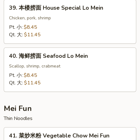
Lo
39.
39. 本楼捞面 House Special Lo Mein
Mein
本
楼
Chicken, pork, shrimp
捞
Pt. 小:
$8.45
面
Qt. 大:
$11.45
House
Special
40.
Lo
40. 海鲜捞面 Seafood Lo Mein
海
Mein
鲜
Scallop, shrimp, crabmeat
捞
Pt. 小:
$8.45
面
Qt. 大:
$11.45
Seafood
Lo
Mein
Mei Fun
Thin Noodles
41.
41. 菜炒米粉 Vegetable Chow Mei Fun
菜