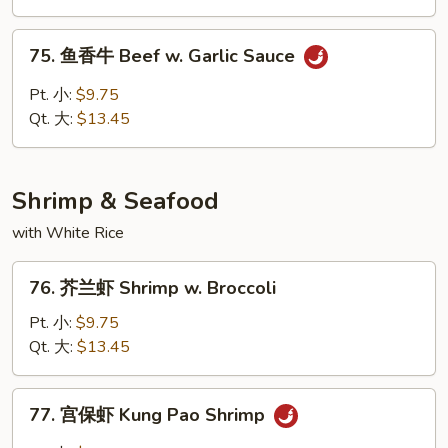
Hot
&
75.
Spicy
75. 鱼香牛 Beef w. Garlic Sauce
鱼
Beef
香
Pt. 小:
$9.75
牛
Qt. 大:
$13.45
Beef
w.
Garlic
Shrimp & Seafood
Sauce
with White Rice
76.
76. 芥兰虾 Shrimp w. Broccoli
芥
兰
Pt. 小:
$9.75
虾
Qt. 大:
$13.45
Shrimp
w.
77.
77. 宫保虾 Kung Pao Shrimp
Broccoli
宫