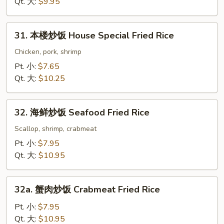
饭
Qt. 大:
$9.95
Shrimp
Fried
31.
31. 本楼炒饭 House Special Fried Rice
Rice
本
楼
Chicken, pork, shrimp
炒
Pt. 小:
$7.65
饭
Qt. 大:
$10.25
House
Special
32.
Fried
32. 海鲜炒饭 Seafood Fried Rice
海
Rice
鲜
Scallop, shrimp, crabmeat
炒
Pt. 小:
$7.95
饭
Qt. 大:
$10.95
Seafood
Fried
32a.
Rice
32a. 蟹肉炒饭 Crabmeat Fried Rice
蟹
肉
Pt. 小:
$7.95
炒
Qt. 大:
$10.95