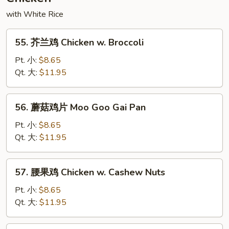
with White Rice
55.
55. 芥兰鸡 Chicken w. Broccoli
芥
兰
Pt. 小:
$8.65
鸡
Qt. 大:
$11.95
Chicken
w.
56.
56. 蘑菇鸡片 Moo Goo Gai Pan
Broccoli
蘑
菇
Pt. 小:
$8.65
鸡
Qt. 大:
$11.95
片
Moo
57.
57. 腰果鸡 Chicken w. Cashew Nuts
Goo
腰
Gai
果
Pt. 小:
$8.65
Pan
鸡
Qt. 大:
$11.95
Chicken
w.