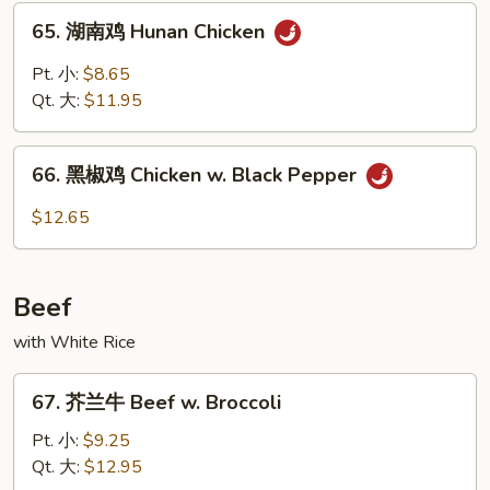
&
65.
Spicy
65. 湖南鸡 Hunan Chicken
湖
Chicken
南
Pt. 小:
$8.65
鸡
Qt. 大:
$11.95
Hunan
Chicken
66.
66. 黑椒鸡 Chicken w. Black Pepper
黑
椒
$12.65
鸡
Chicken
w.
Beef
Black
Pepper
with White Rice
67.
67. 芥兰牛 Beef w. Broccoli
芥
兰
Pt. 小:
$9.25
牛
Qt. 大:
$12.95