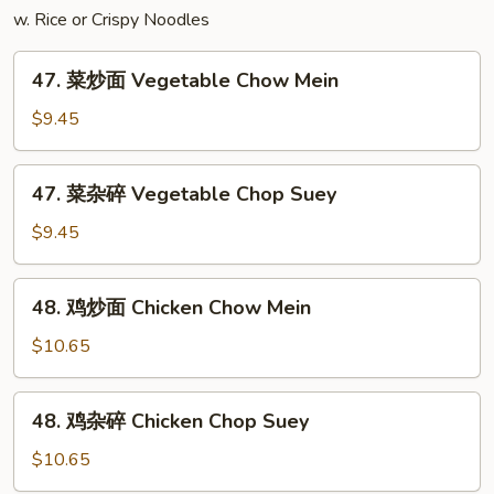
Mei
w. Rice or Crispy Noodles
Fun
47.
47. 菜炒面 Vegetable Chow Mein
菜
炒
$9.45
面
Vegetable
47.
47. 菜杂碎 Vegetable Chop Suey
Chow
菜
Mein
杂
$9.45
碎
Vegetable
48.
48. 鸡炒面 Chicken Chow Mein
Chop
鸡
Suey
炒
$10.65
面
Chicken
48.
48. 鸡杂碎 Chicken Chop Suey
Chow
鸡
Mein
杂
$10.65
碎