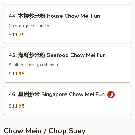
Mei
米
Fun
粉
44.
44. 本楼炒米粉 House Chow Mei Fun
Shrimp
本
Chow
楼
Chicken, pork, shrimp
Mei
炒
$11.25
Fun
米
粉
45.
House
45. 海鲜炒米粉 Seafood Chow Mei Fun
海
Chow
鲜
Scallop, shrimp, crabmeat
Mei
炒
$11.95
Fun
米
粉
46.
Seafood
46. 星洲炒米 Singapore Chow Mei Fun
星
Chow
洲
$11.95
Mei
炒
Fun
米
Singapore
Chow Mein / Chop Suey
Chow