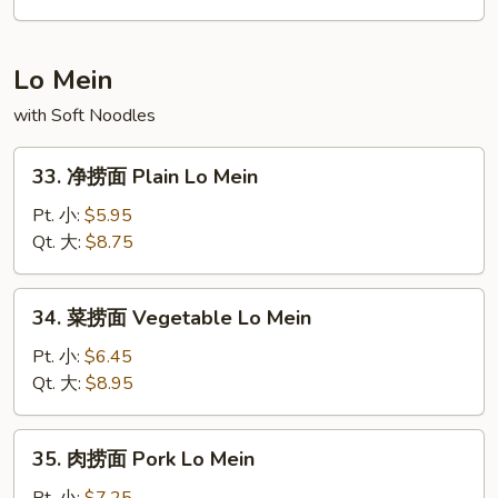
饭
Crabmeat
Fried
Lo Mein
Rice
with Soft Noodles
33.
33. 净捞面 Plain Lo Mein
净
捞
Pt. 小:
$5.95
面
Qt. 大:
$8.75
Plain
Lo
34.
34. 菜捞面 Vegetable Lo Mein
Mein
菜
捞
Pt. 小:
$6.45
面
Qt. 大:
$8.95
Vegetable
Lo
35.
35. 肉捞面 Pork Lo Mein
Mein
肉
捞