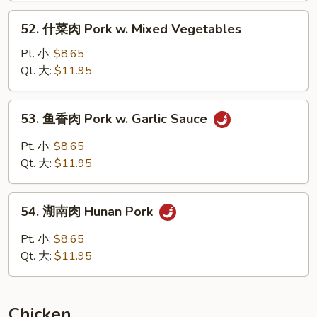
w.
52.
52. 什菜肉 Pork w. Mixed Vegetables
Broccoli
什
菜
Pt. 小:
$8.65
肉
Qt. 大:
$11.95
Pork
w.
53.
53. 鱼香肉 Pork w. Garlic Sauce
Mixed
鱼
Vegetables
香
Pt. 小:
$8.65
肉
Qt. 大:
$11.95
Pork
w.
54.
Garlic
54. 湖南肉 Hunan Pork
湖
Sauce
南
Pt. 小:
$8.65
肉
Qt. 大:
$11.95
Hunan
Pork
Chicken