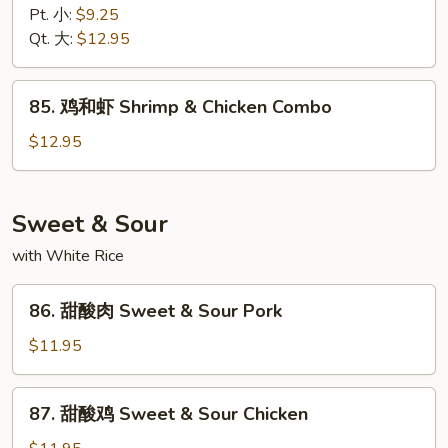
南
Pt. 小:
$9.25
虾
Qt. 大:
$12.95
Hunan
Shrimp
85.
85. 鸡和虾 Shrimp & Chicken Combo
鸡
和
$12.95
虾
Shrimp
&
Sweet & Sour
Chicken
with White Rice
Combo
86.
86. 甜酸肉 Sweet & Sour Pork
甜
酸
$11.95
肉
Sweet
87.
87. 甜酸鸡 Sweet & Sour Chicken
&
甜
Sour
酸