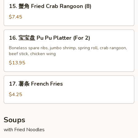
15.
15. 蟹角 Fried Crab Rangoon (8)
Ribs
蟹
角
$7.45
Fried
Crab
16.
16. 宝宝盘 Pu Pu Platter (For 2)
Rangoon
宝
(8)
宝
Boneless spare ribs, jumbo shrimp, spring roll, crab rangoon,
beef stick, chicken wing
盘
Pu
$13.95
Pu
Platter
17.
17. 薯条 French Fries
(For
薯
2)
条
$4.25
French
Fries
Soups
with Fried Noodles