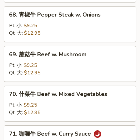
Beef
w.
68.
68. 青椒牛 Pepper Steak w. Onions
Broccoli
青
椒
Pt. 小:
$9.25
牛
Qt. 大:
$12.95
Pepper
Steak
69.
69. 蘑菇牛 Beef w. Mushroom
w.
蘑
Onions
菇
Pt. 小:
$9.25
牛
Qt. 大:
$12.95
Beef
w.
70.
70. 什菜牛 Beef w. Mixed Vegetables
Mushroom
什
菜
Pt. 小:
$9.25
牛
Qt. 大:
$12.95
Beef
w.
71.
71. 咖喱牛 Beef w. Curry Sauce
Mixed
咖