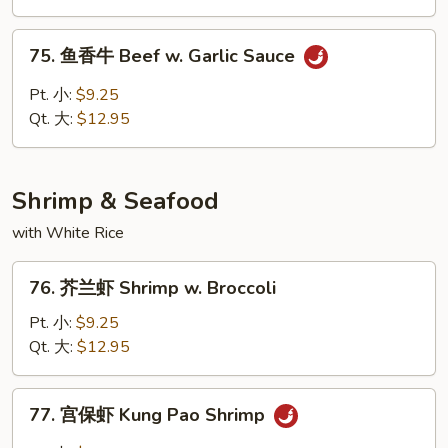
Hot
&
75.
Spicy
75. 鱼香牛 Beef w. Garlic Sauce
鱼
Beef
香
Pt. 小:
$9.25
牛
Qt. 大:
$12.95
Beef
w.
Garlic
Shrimp & Seafood
Sauce
with White Rice
76.
76. 芥兰虾 Shrimp w. Broccoli
芥
兰
Pt. 小:
$9.25
虾
Qt. 大:
$12.95
Shrimp
w.
77.
77. 宫保虾 Kung Pao Shrimp
Broccoli
宫