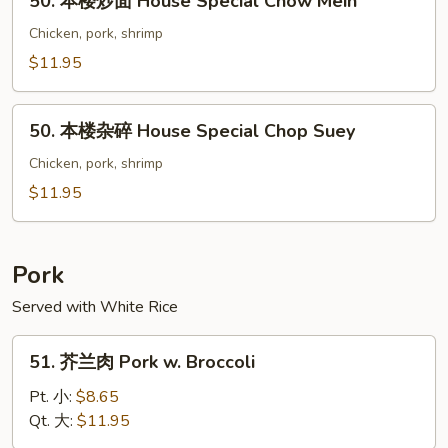
50. 本楼炒面 House Special Chow Mein
Chop
本
Suey
楼
Chicken, pork, shrimp
炒
$11.95
面
House
50.
Special
50. 本楼杂碎 House Special Chop Suey
本
Chow
楼
Chicken, pork, shrimp
Mein
杂
$11.95
碎
House
Special
Pork
Chop
Served with White Rice
Suey
51.
51. 芥兰肉 Pork w. Broccoli
芥
兰
Pt. 小:
$8.65
肉
Qt. 大:
$11.95
Pork