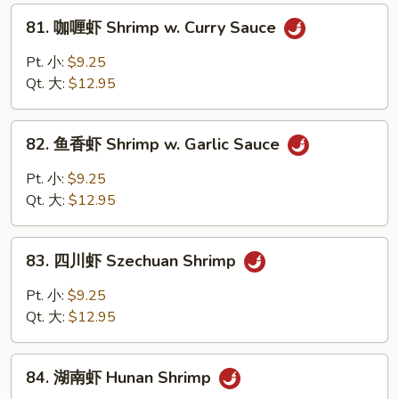
w.
81.
81. 咖喱虾 Shrimp w. Curry Sauce
Cashew
咖
Nuts
喱
Pt. 小:
$9.25
虾
Qt. 大:
$12.95
Shrimp
w.
82.
Curry
82. 鱼香虾 Shrimp w. Garlic Sauce
鱼
Sauce
香
Pt. 小:
$9.25
虾
Qt. 大:
$12.95
Shrimp
w.
83.
Garlic
83. 四川虾 Szechuan Shrimp
四
Sauce
川
Pt. 小:
$9.25
虾
Qt. 大:
$12.95
Szechuan
Shrimp
84.
84. 湖南虾 Hunan Shrimp
湖