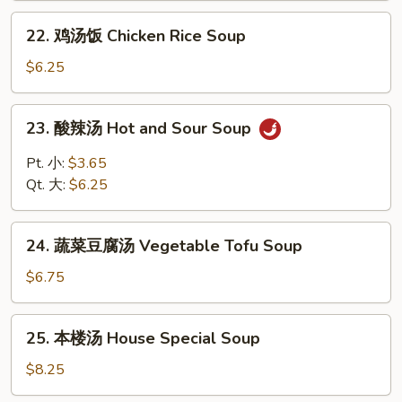
Drop
Chicken
22.
Soup
22. 鸡汤饭 Chicken Rice Soup
Noodle
鸡
Soup
汤
$6.25
饭
Chicken
23.
23. 酸辣汤 Hot and Sour Soup
Rice
酸
Soup
辣
Pt. 小:
$3.65
汤
Qt. 大:
$6.25
Hot
and
24.
Sour
24. 蔬菜豆腐汤 Vegetable Tofu Soup
蔬
Soup
菜
$6.75
豆
腐
25.
25. 本楼汤 House Special Soup
汤
本
Vegetable
楼
$8.25
Tofu
汤