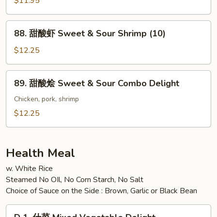
$11.95
Pork
鸡
Sweet
88.
88. 甜酸虾 Sweet & Sour Shrimp (10)
&
甜
Sour
酸
$12.25
Chicken
虾
Sweet
89.
89. 甜酸烩 Sweet & Sour Combo Delight
&
甜
Sour
酸
Chicken, pork, shrimp
Shrimp
烩
$12.25
(10)
Sweet
&
Sour
Health Meal
Combo
w. White Rice
Delight
Steamed No OIl, No Corn Starch, No Salt
Choice of Sauce on the Side : Brown, Garlic or Black Bean
D