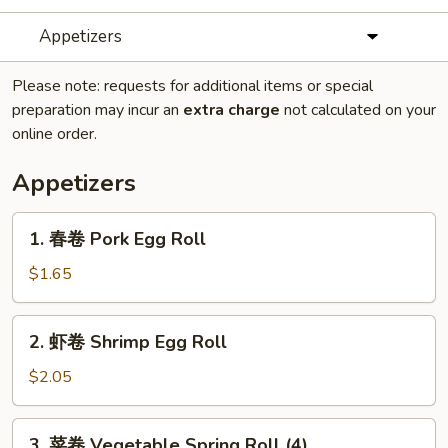
Appetizers
Please note: requests for additional items or special
preparation may incur an
extra charge
not calculated on your
online order.
Appetizers
1.
1. 春卷 Pork Egg Roll
春
卷
$1.65
Pork
Egg
2.
2. 虾卷 Shrimp Egg Roll
Roll
虾
卷
$2.05
Shrimp
Egg
3.
3. 菜卷 Vegetable Spring Roll (4)
Roll