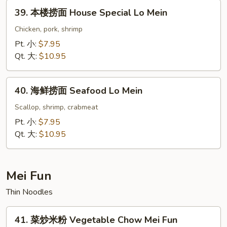
Lo
39.
39. 本楼捞面 House Special Lo Mein
Mein
本
楼
Chicken, pork, shrimp
捞
Pt. 小:
$7.95
面
Qt. 大:
$10.95
House
Special
40.
Lo
40. 海鲜捞面 Seafood Lo Mein
海
Mein
鲜
Scallop, shrimp, crabmeat
捞
Pt. 小:
$7.95
面
Qt. 大:
$10.95
Seafood
Lo
Mein
Mei Fun
Thin Noodles
41.
41. 菜炒米粉 Vegetable Chow Mei Fun
菜