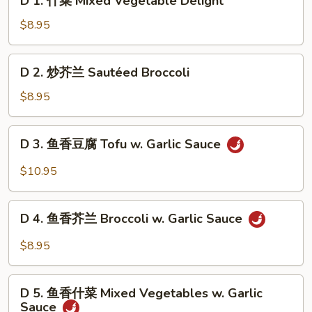
D 1. 什菜 Mixed Vegetable Delight
1.
什
$8.95
菜
Mixed
D
D 2. 炒芥兰 Sautéed Broccoli
Vegetable
2.
Delight
炒
$8.95
芥
兰
D
D 3. 鱼香豆腐 Tofu w. Garlic Sauce
Sautéed
3.
Broccoli
鱼
$10.95
香
豆
D
腐
D 4. 鱼香芥兰 Broccoli w. Garlic Sauce
4.
Tofu
鱼
$8.95
w.
香
Garlic
芥
D
Sauce
兰
D 5. 鱼香什菜 Mixed Vegetables w. Garlic
5.
Sauce
Broccoli