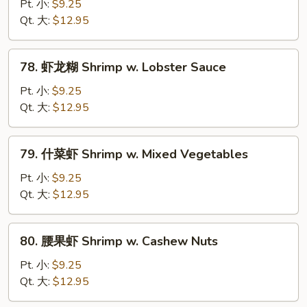
保
Pt. 小:
$9.25
虾
Qt. 大:
$12.95
Kung
Pao
78.
Shrimp
78. 虾龙糊 Shrimp w. Lobster Sauce
虾
龙
Pt. 小:
$9.25
糊
Qt. 大:
$12.95
Shrimp
w.
79.
79. 什菜虾 Shrimp w. Mixed Vegetables
Lobster
什
Sauce
菜
Pt. 小:
$9.25
虾
Qt. 大:
$12.95
Shrimp
w.
80.
80. 腰果虾 Shrimp w. Cashew Nuts
Mixed
腰
Vegetables
果
Pt. 小:
$9.25
虾
Qt. 大:
$12.95
Shrimp