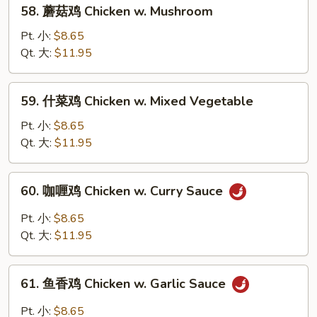
58.
58. 蘑菇鸡 Chicken w. Mushroom
Cashew
蘑
Nuts
菇
Pt. 小:
$8.65
鸡
Qt. 大:
$11.95
Chicken
w.
59.
59. 什菜鸡 Chicken w. Mixed Vegetable
Mushroom
什
菜
Pt. 小:
$8.65
鸡
Qt. 大:
$11.95
Chicken
w.
60.
60. 咖喱鸡 Chicken w. Curry Sauce
Mixed
咖
Vegetable
喱
Pt. 小:
$8.65
鸡
Qt. 大:
$11.95
Chicken
w.
61.
Curry
61. 鱼香鸡 Chicken w. Garlic Sauce
鱼
Sauce
香
Pt. 小:
$8.65