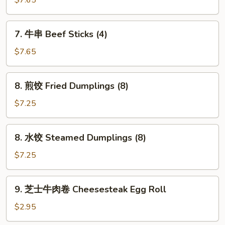
$7.65
(12)
Chicken
Sticks
7.
7. 牛串 Beef Sticks (4)
(4)
牛
串
$7.65
Beef
Sticks
8.
8. 煎饺 Fried Dumplings (8)
(4)
煎
饺
$7.25
Fried
Dumplings
8.
8. 水饺 Steamed Dumplings (8)
(8)
水
饺
$7.25
Steamed
Dumplings
9.
9. 芝士牛肉卷 Cheesesteak Egg Roll
(8)
芝
士
$2.95
牛