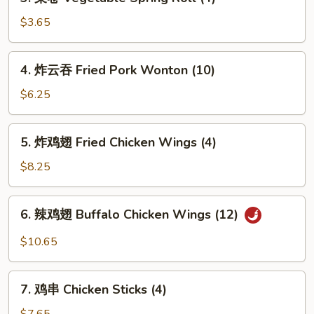
菜
卷
$3.65
Vegetable
Spring
4.
4. 炸云吞 Fried Pork Wonton (10)
Roll
炸
(4)
云
$6.25
吞
Fried
5.
5. 炸鸡翅 Fried Chicken Wings (4)
Pork
炸
Wonton
鸡
$8.25
(10)
翅
Fried
6.
6. 辣鸡翅 Buffalo Chicken Wings (12)
Chicken
辣
Wings
鸡
$10.65
(4)
翅
Buffalo
7.
Chicken
7. 鸡串 Chicken Sticks (4)
鸡
Wings
串