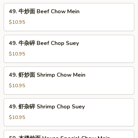
Chicken
49.
49. 牛炒面 Beef Chow Mein
Chop
牛
Suey
炒
$10.95
面
Beef
49.
49. 牛杂碎 Beef Chop Suey
Chow
牛
Mein
杂
$10.95
碎
Beef
49.
49. 虾炒面 Shrimp Chow Mein
Chop
虾
Suey
炒
$10.95
面
Shrimp
49.
49. 虾杂碎 Shrimp Chop Suey
Chow
虾
Mein
杂
$10.95
碎
Shrimp
50.