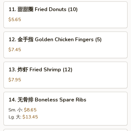
肉
11.
11. 甜甜圈 Fried Donuts (10)
卷
甜
Cheesesteak
甜
$5.65
Egg
圈
Roll
Fried
12.
12. 金手指 Golden Chicken Fingers (5)
Donuts
金
(10)
手
$7.45
指
Golden
13.
13. 炸虾 Fried Shrimp (12)
Chicken
炸
Fingers
虾
$7.95
(5)
Fried
Shrimp
14.
14. 无骨排 Boneless Spare Ribs
(12)
无
骨
Sm. 小:
$8.65
排
Lg. 大:
$13.45
Boneless
Spare