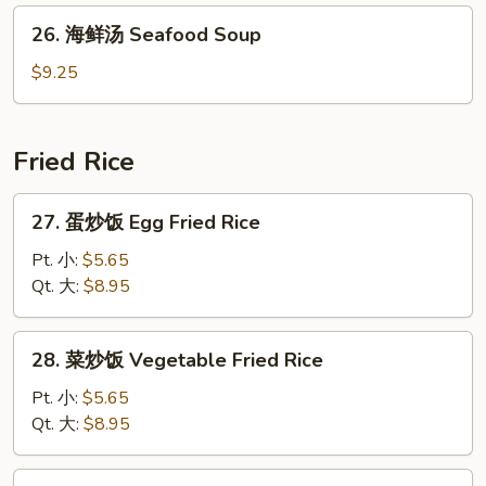
Soup
House
26.
26. 海鲜汤 Seafood Soup
Special
海
Soup
鲜
$9.25
汤
Seafood
Soup
Fried Rice
27.
27. 蛋炒饭 Egg Fried Rice
蛋
炒
Pt. 小:
$5.65
饭
Qt. 大:
$8.95
Egg
Fried
28.
28. 菜炒饭 Vegetable Fried Rice
Rice
菜
炒
Pt. 小:
$5.65
饭
Qt. 大:
$8.95
Vegetable
Fried
29.