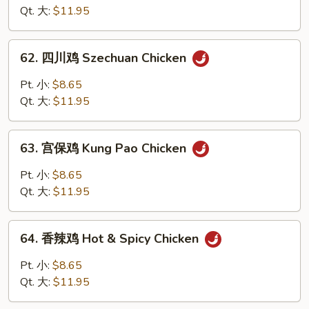
鸡
Qt. 大:
$11.95
Chicken
w.
62.
Garlic
62. 四川鸡 Szechuan Chicken
四
Sauce
川
Pt. 小:
$8.65
鸡
Qt. 大:
$11.95
Szechuan
Chicken
63.
63. 宫保鸡 Kung Pao Chicken
宫
保
Pt. 小:
$8.65
鸡
Qt. 大:
$11.95
Kung
Pao
64.
Chicken
64. 香辣鸡 Hot & Spicy Chicken
香
辣
Pt. 小:
$8.65
鸡
Qt. 大:
$11.95
Hot